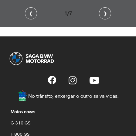
❮
2/7
❯
No trânsito, enxergar o outro salva vidas.
Motos novas
G 310 GS
F 800 GS