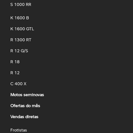
S 1000 RR
K 1600 B
K 1600 GTL
R 1300 RT
R 12 G/S
R 18
R 12
C 400 X
Motos seminovas
Ofertas do mês
Vendas diretas
Frotistas