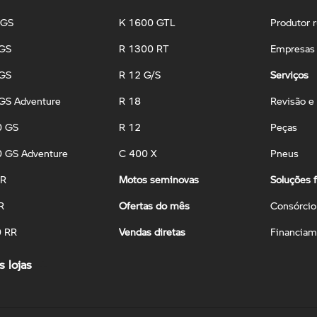
 GS
K 1600 GTL
Produtor r
 GS
R 1300 RT
Empresas 
 GS
R 12 G/S
Serviços
GS Adventure
R 18
Revisão e
0 GS
R 12
Peças
 GS Adventure
C 400 X
Pneus
 R
Motos seminovas
Soluções f
R
Ofertas do mês
Consórcio
0 RR
Vendas diretas
Financiam
 lojas