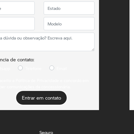
ncia de contato:
tsapp
Telefone
Email
 aceito a
Política de Privacidade
e concordo em
ber comunicações da concessionária.
Entrar em contato
Seguro