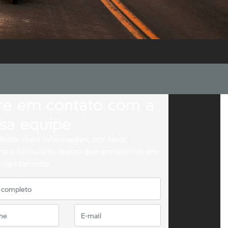
re em contato com a
sa equipe
licitar mais informações, por favor,
ha o formulário abaixo que entraremos em
 rapidamente.