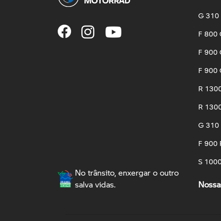
G 310
F 800
F 900
F 900 
R 130
R 1300
G 310
F 900 
S 100
No trânsito, enxergar o outro
salva vidas.
Nossas