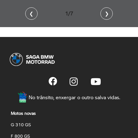
❮
2/7
❯
No trânsito, enxergar o outro salva vidas.
Motos novas
G 310 GS
F 800 GS