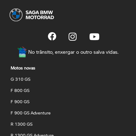
No trânsito, enxergar o outro salva vidas.
Motos novas
G 310 GS
F 800 GS
F 900 GS
F 900 GS Adventure
R 1300 GS
R 1300 GS Adventure