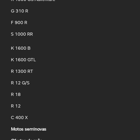
G 310 R
F 900 R
S 1000 RR
K 1600 B
K 1600 GTL
R 1300 RT
R 12 G/S
R 18
R 12
C 400 X
Motos seminovas