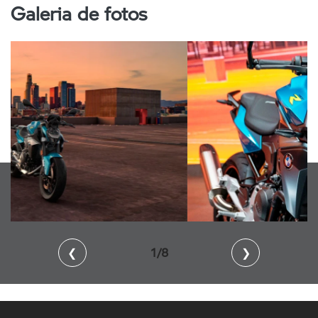
Galeria de fotos
❮
2/8
❯