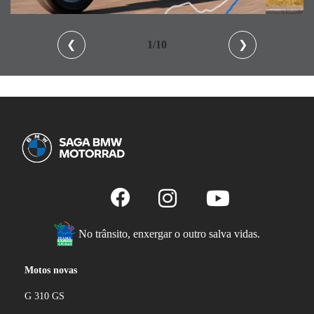
❮
2/10
❯
No trânsito, enxergar o outro salva vidas.
Motos novas
G 310 GS