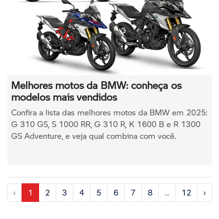
Melhores motos da BMW: conheça os
modelos mais vendidos
Confira a lista das melhores motos da BMW em 2025:
G 310 GS, S 1000 RR, G 310 R, K 1600 B e R 1300
GS Adventure, e veja qual combina com você.
‹
1
2
3
4
5
6
7
8
...
12
›