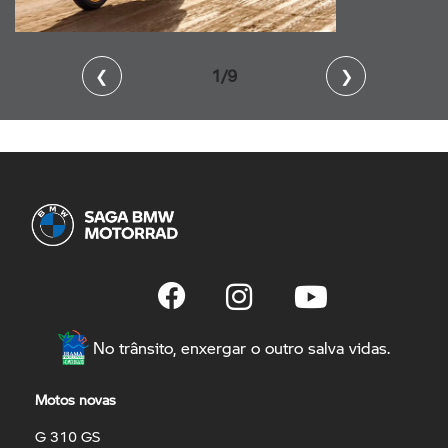
❮
2/9
❯
No trânsito, enxergar o outro salva vidas.
Motos novas
G 310 GS