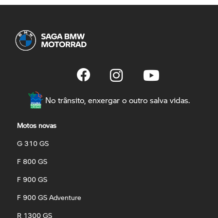
No trânsito, enxergar o outro salva vidas.
Motos novas
G 310 GS
F 800 GS
F 900 GS
F 900 GS Adventure
R 1300 GS