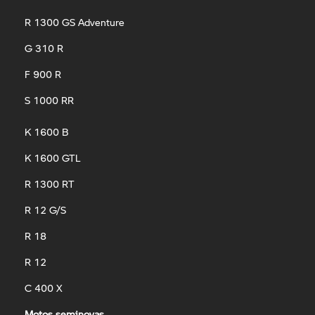
R 1300 GS Adventure
G 310 R
F 900 R
S 1000 RR
K 1600 B
K 1600 GTL
R 1300 RT
R 12 G/S
R 18
R 12
C 400 X
Motos seminovas