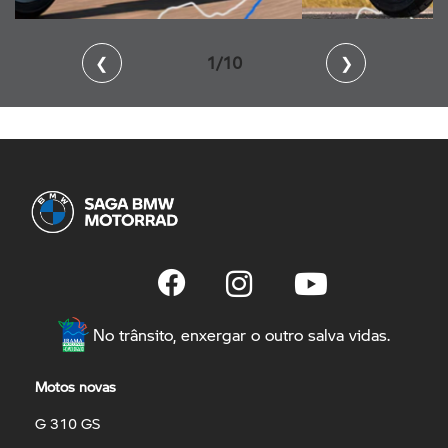
❮
2/10
❯
No trânsito, enxergar o outro salva vidas.
Motos novas
G 310 GS