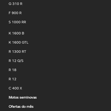
G 310 R
F 900 R
S 1000 RR
K 1600 B
K 1600 GTL
R 1300 RT
R 12 G/S
R 18
R 12
C 400 X
Motos seminovas
Ofertas do mês