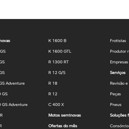
novas
K 1600 B
Frotistas
 GS
K 1600 GTL
Produtor r
 GS
R 1300 RT
Empresas 
 GS
R 12 G/S
Serviços
GS Adventure
R 18
Revisão e
0 GS
R 12
Peças
 GS Adventure
C 400 X
Pneus
 R
Motos seminovas
Soluções f
R
Ofertas do mês
Consórcio