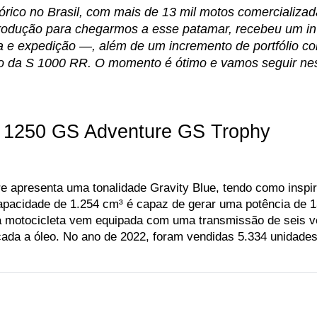
rico no Brasil, com mais de 13 mil motos comercializa
rodução para chegarmos a esse patamar, recebeu um inv
a e expedição —, além de um incremento de portfólio co
o da S 1000 RR. O momento é ótimo e vamos seguir ness
1250 GS Adventure GS Trophy
apresenta uma tonalidade Gravity Blue, tendo como inspira
e capacidade de 1.254 cm³ é capaz de gerar uma potência de
a motocicleta vem equipada com uma transmissão de seis v
cada a óleo. No ano de 2022, foram vendidas 5.334 unidades 