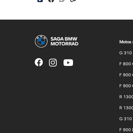
Motos 
G 310
F 800
F 900
F 900 
R 130
R 1300
G 310
F 900 