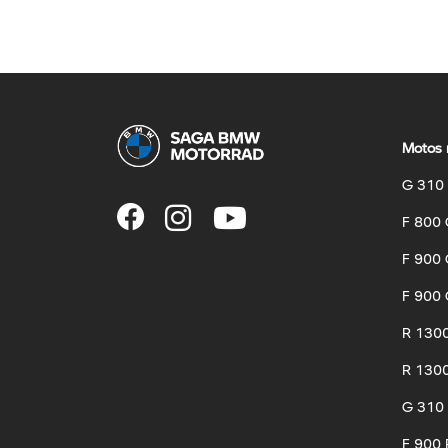
Motos 
G 310
F 800
F 900
F 900 
R 130
R 1300
G 310
F 900 