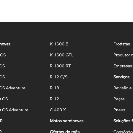
novas
K 1600 B
Frotistas
 GS
K 1600 GTL
Produtor r
 GS
R 1300 RT
Empresas 
 GS
R 12 G/S
Serviços
GS Adventure
R 18
Revisão e
0 GS
R 12
Peças
 GS Adventure
C 400 X
Pneus
 R
Motos seminovas
Soluções f
R
Ofertas do mês
Consórcio