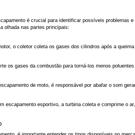
pamento é crucial para identificar possíveis problemas e 
 olhada nas partes principais:
tor, o coletor coleta os gases dos cilindros após a queima
erte os gases da combustão para torná-los menos poluentes 
 escapamento de moto, é responsável por abafar o som ger
m escapamento esportivo, a turbina coleta e comprime o ar
o
nto, é importante entender os tipos disponíveis no mercad