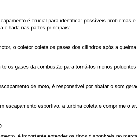
pamento é crucial para identificar possíveis problemas e 
 olhada nas partes principais:
tor, o coletor coleta os gases dos cilindros após a queima
erte os gases da combustão para torná-los menos poluentes 
 escapamento de moto, é responsável por abafar o som ger
m escapamento esportivo, a turbina coleta e comprime o ar
o
nto, é importante entender os tipos disponíveis no mercad