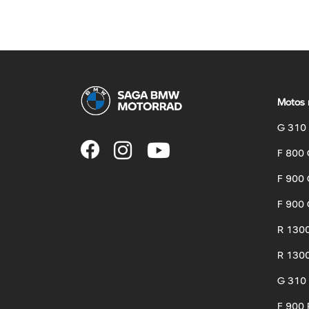
Motos 
G 310
F 800
F 900
F 900 
R 130
R 1300
G 310
F 900 