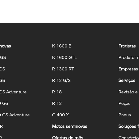
novas
K 1600 B
Frotistas
 GS
K 1600 GTL
Produtor r
 GS
R 1300 RT
Empresas 
 GS
R 12 G/S
Serviços
GS Adventure
R 18
Revisão e
0 GS
R 12
Peças
 GS Adventure
C 400 X
Pneus
 R
Motos seminovas
Soluções f
R
Ofertas do mês
Consórcio