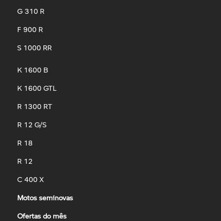
G 310 R
F 900 R
S 1000 RR
K 1600 B
K 1600 GTL
R 1300 RT
R 12 G/S
R 18
R 12
C 400 X
Motos seminovas
Ofertas do mês