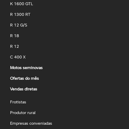
K 1600 GTL
R 1300 RT
R 12 G/S
R 18
R 12
C 400 X
Motos seminovas
Ofertas do mês
Vendas diretas
Frotistas
Produtor rural
Empresas conveniadas