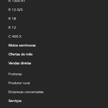
R 1300 RT
R 12 G/S
R 18
R 12
C 400 X
Motos seminovas
Ofertas do mês
Vendas diretas
Frotistas
Produtor rural
Empresas conveniadas
Serviços