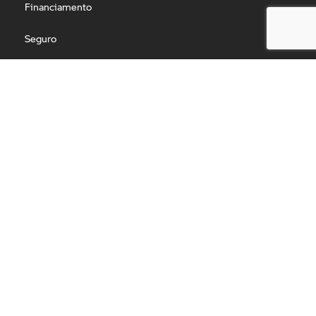
Financiamento
Seguro
Contato
Fale conosco
Agendar Test Ride
Institucional
Por que comprar na Saga
Quem somos
Trabalhe conosco
Blog
Política de privacidade
Nossas lojas