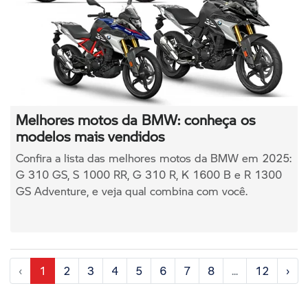
Melhores motos da BMW: conheça os
modelos mais vendidos
Confira a lista das melhores motos da BMW em 2025:
G 310 GS, S 1000 RR, G 310 R, K 1600 B e R 1300
GS Adventure, e veja qual combina com você.
‹
1
2
3
4
5
6
7
8
...
12
›