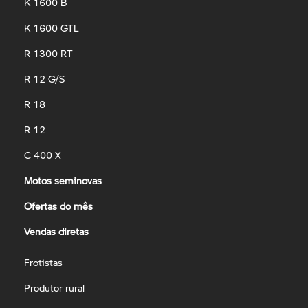
K 1600 B
K 1600 GTL
R 1300 RT
R 12 G/S
R 18
R 12
C 400 X
Motos seminovas
Ofertas do mês
Vendas diretas
Frotistas
Produtor rural