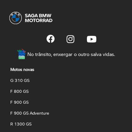
No trânsito, enxergar o outro salva vidas.
Motos novas
G 310 GS
F 800 GS
F 900 GS
F 900 GS Adventure
R 1300 GS