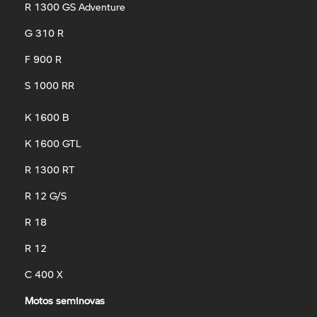
R 1300 GS Adventure
G 310 R
F 900 R
S 1000 RR
K 1600 B
K 1600 GTL
R 1300 RT
R 12 G/S
R 18
R 12
C 400 X
Motos seminovas