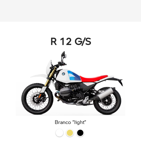
R 12 G/S
Branco “light”