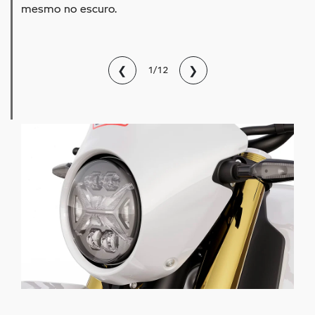
mesmo no escuro.
❮
❯
1/12