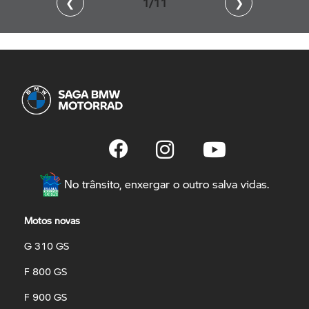
❮
2/11
❯
No trânsito, enxergar o outro salva vidas.
Motos novas
G 310 GS
F 800 GS
F 900 GS