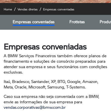
Home
Vendas diretas
Empresas conveniadas
Empresas conveniadas
Frotistas
Produt
Empresas conveniadas
A BMW Serviços Financeiros também oferece planos de
financiamento e soluções de consórcio preparados para
atender sua empresa e seus funcionários com condições
exclusivas.
Itaú, Bradesco, Santander, XP, BTG, Google, Amazon,
Meta, Oracle, Microsoft, Samsung, T-Systems.
Caso sua empresa não seja conveniada com a BMW,
envie as informações de sua empresa para
vendas.corporativas@bmw.com.br