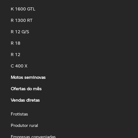
K 1600 GTL
R 1300 RT
R 12 G/S
R 18
R 12
C 400 X
Motos seminovas
Ofertas do mês
Vendas diretas
Frotistas
Produtor rural
Empresas conveniadas