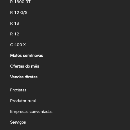
R 1300 RT
R 12 G/S
R 18
R 12
C 400 X
Motos seminovas
Ofertas do mês
Vendas diretas
Frotistas
Produtor rural
Empresas conveniadas
Serviços