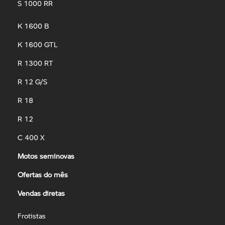
S 1000 RR
K 1600 B
K 1600 GTL
R 1300 RT
R 12 G/S
R 18
R 12
C 400 X
Motos seminovas
Ofertas do mês
Vendas diretas
Frotistas