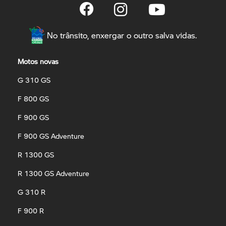
No trânsito, enxergar o outro salva vidas.
Motos novas
G 310 GS
F 800 GS
F 900 GS
F 900 GS Adventure
R 1300 GS
R 1300 GS Adventure
G 310 R
F 900 R