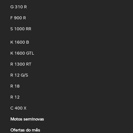
G 310 R
F 900 R
S 1000 RR
K 1600 B
K 1600 GTL
R 1300 RT
R 12 G/S
R 18
R 12
C 400 X
Motos seminovas
Ofertas do mês