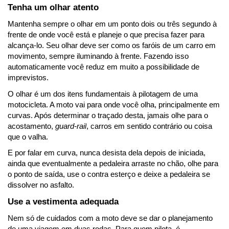
Tenha um olhar atento
Mantenha sempre o olhar em um ponto dois ou três segundo à 
frente de onde você está e planeje o que precisa fazer para 
alcança-lo. Seu olhar deve ser como os faróis de um carro em 
movimento, sempre iluminando à frente. Fazendo isso 
automaticamente você reduz em muito a possibilidade de 
imprevistos.
O olhar é um dos itens fundamentais à pilotagem de uma 
motocicleta. A moto vai para onde você olha, principalmente em 
curvas. Após determinar o traçado desta, jamais olhe para o 
acostamento, 
guard-rail
, carros em sentido contrário ou coisa 
que o valha.
E por falar em curva, nunca desista dela depois de iniciada, 
ainda que eventualmente a pedaleira arraste no chão, olhe para 
o ponto de saída, use o contra esterço e deixe a pedaleira se 
dissolver no asfalto.
Use a vestimenta adequada
Nem só de cuidados com a moto deve se dar o planejamento 
de uma viagem em duas rodas. Para quem pilota, é 