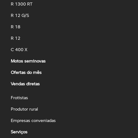
R 1300 RT
R 12 G/S
R 18
R 12
C 400 X
Motos seminovas
Ofertas do mês
Vendas diretas
Frotistas
Produtor rural
Empresas conveniadas
Serviços