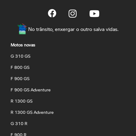
No trânsito, enxergar o outro salva vidas.
Motos novas
G 310 GS
F 800 GS
F 900 GS
F 900 GS Adventure
R 1300 GS
R 1300 GS Adventure
G 310 R
F 900 R