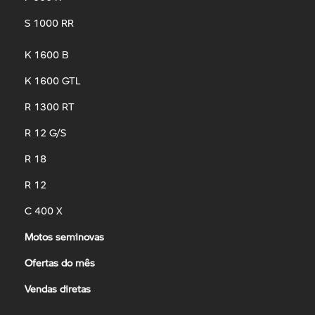
S 1000 RR
K 1600 B
K 1600 GTL
R 1300 RT
R 12 G/S
R 18
R 12
C 400 X
Motos seminovas
Ofertas do mês
Vendas diretas