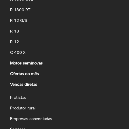
R 1300 RT
R 12 G/S
R 18
R 12
C 400 X
Motos seminovas
Ofertas do mês
Vendas diretas
Frotistas
Produtor rural
Empresas conveniadas