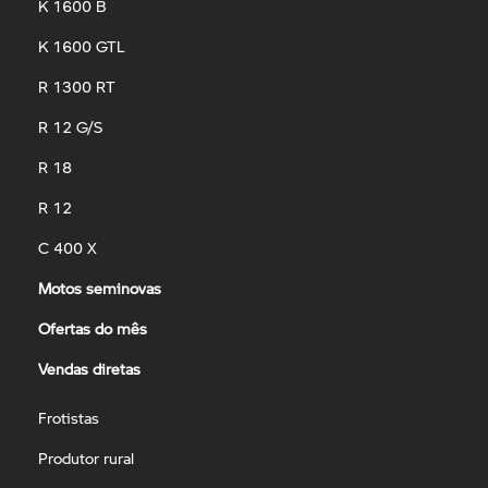
K 1600 B
K 1600 GTL
R 1300 RT
R 12 G/S
R 18
R 12
C 400 X
Motos seminovas
Ofertas do mês
Vendas diretas
Frotistas
Produtor rural