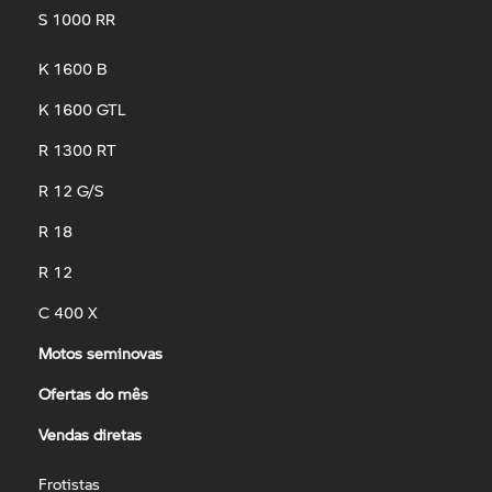
S 1000 RR
K 1600 B
K 1600 GTL
R 1300 RT
R 12 G/S
R 18
R 12
C 400 X
Motos seminovas
Ofertas do mês
Vendas diretas
Frotistas