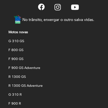
No trânsito, enxergar o outro salva vidas.
Motos novas
G 310 GS
F 800 GS
F 900 GS
F 900 GS Adventure
R 1300 GS
R 1300 GS Adventure
G 310 R
F 900 R