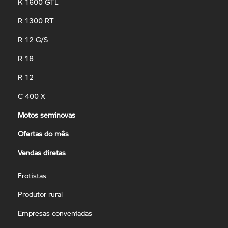
K 1600 GTL
R 1300 RT
R 12 G/S
R 18
R 12
C 400 X
Motos seminovas
Ofertas do mês
Vendas diretas
Frotistas
Produtor rural
Empresas conveniadas