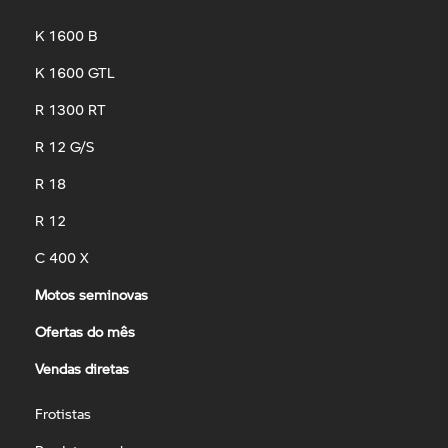
K 1600 B
K 1600 GTL
R 1300 RT
R 12 G/S
R 18
R 12
C 400 X
Motos seminovas
Ofertas do mês
Vendas diretas
Frotistas