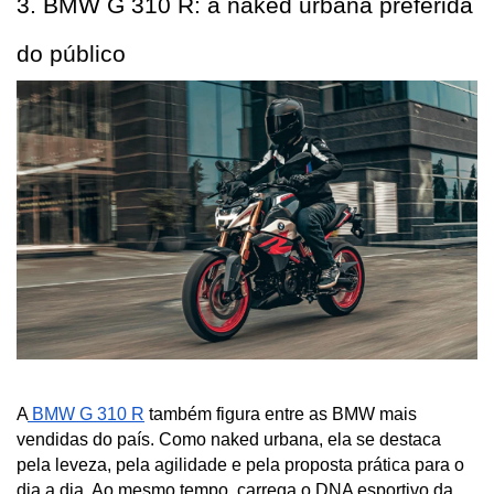
3. BMW G 310 R: a naked urbana preferida 
do público
A
 BMW G 310 R
 também figura entre as BMW mais 
vendidas do país. Como naked urbana, ela se destaca 
pela leveza, pela agilidade e pela proposta prática para o 
dia a dia. Ao mesmo tempo, carrega o DNA esportivo da 