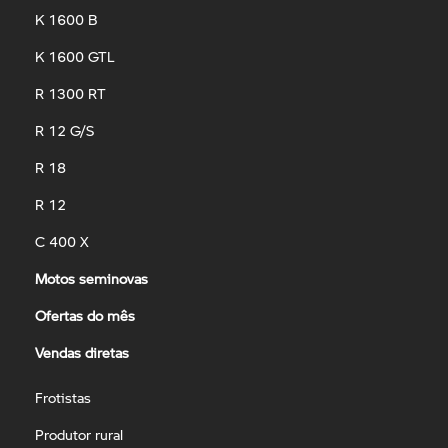
K 1600 B
K 1600 GTL
R 1300 RT
R 12 G/S
R 18
R 12
C 400 X
Motos seminovas
Ofertas do mês
Vendas diretas
Frotistas
Produtor rural