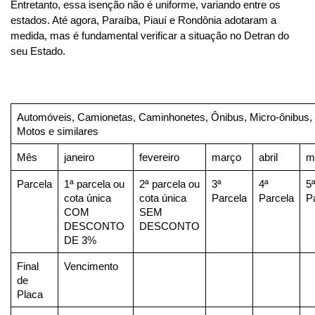
Entretanto, essa isenção não é uniforme, variando entre os 
estados. Até agora, Paraíba, Piauí e Rondônia adotaram a 
medida, mas é fundamental verificar a situação no Detran do 
seu Estado.
Automóveis, Camionetas, Caminhonetes, Ônibus, Micro-ônibus, 
Motos e similares
Mês
janeiro
fevereiro
março
abril
m
Parcela
1ª parcela ou 
2ª parcela ou 
3ª 
4ª 
5ª
cota única 
cota única 
Parcela
Parcela
P
COM 
SEM 
DESCONTO 
DESCONTO
DE 3%
Final 
Vencimento
de 
Placa