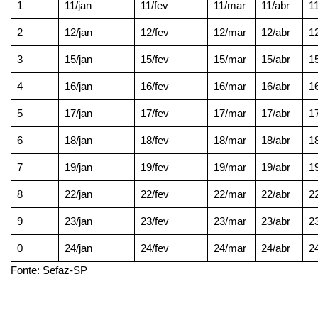
1
11/jan
11/fev
11/mar
11/abr
1
2
12/jan
12/fev
12/mar
12/abr
1
3
15/jan
15/fev
15/mar
15/abr
1
4
16/jan
16/fev
16/mar
16/abr
1
5
17/jan
17/fev
17/mar
17/abr
1
6
18/jan
18/fev
18/mar
18/abr
1
7
19/jan
19/fev
19/mar
19/abr
1
8
22/jan
22/fev
22/mar
22/abr
2
9
23/jan
23/fev
23/mar
23/abr
2
0
24/jan
24/fev
24/mar
24/abr
2
Fonte: Sefaz-SP