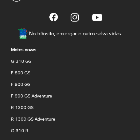
No trânsito, enxergar o outro salva vidas.
Motos novas
G 310 GS
F 800 GS
F 900 GS
F 900 GS Adventure
R 1300 GS
R 1300 GS Adventure
G 310 R