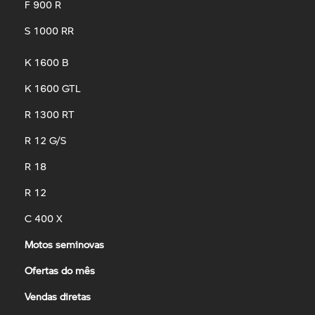
F 900 R
S 1000 RR
K 1600 B
K 1600 GTL
R 1300 RT
R 12 G/S
R 18
R 12
C 400 X
Motos seminovas
Ofertas do mês
Vendas diretas