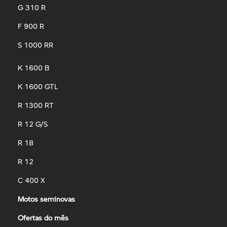
G 310 R
F 900 R
S 1000 RR
K 1600 B
K 1600 GTL
R 1300 RT
R 12 G/S
R 18
R 12
C 400 X
Motos seminovas
Ofertas do mês