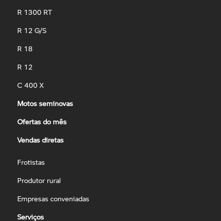
R 1300 RT
R 12 G/S
R 18
R 12
C 400 X
Motos seminovas
Ofertas do mês
Vendas diretas
Frotistas
Produtor rural
Empresas conveniadas
Serviços