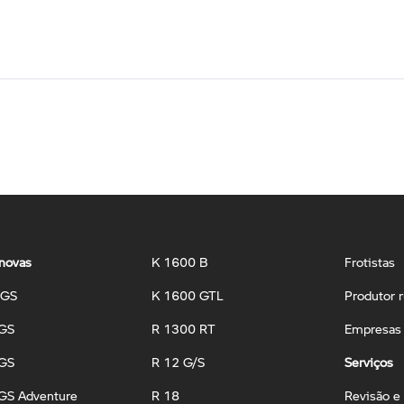
novas
K 1600 B
Frotistas
 GS
K 1600 GTL
Produtor r
 GS
R 1300 RT
Empresas 
 GS
R 12 G/S
Serviços
GS Adventure
R 18
Revisão e