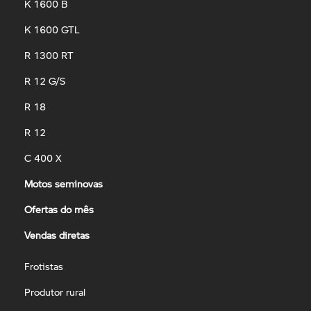
K 1600 B
K 1600 GTL
R 1300 RT
R 12 G/S
R 18
R 12
C 400 X
Motos seminovas
Ofertas do mês
Vendas diretas
Frotistas
Produtor rural