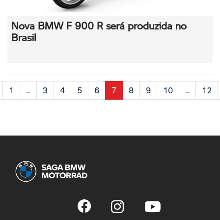
Nova BMW F 900 R será produzida no
Brasil
1
...
3
4
5
6
7
8
9
10
...
12