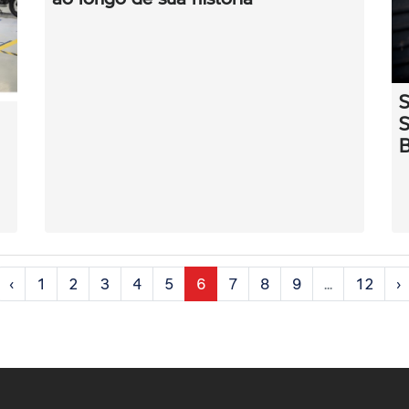
S
S
B
‹
1
2
3
4
5
6
7
8
9
...
12
›