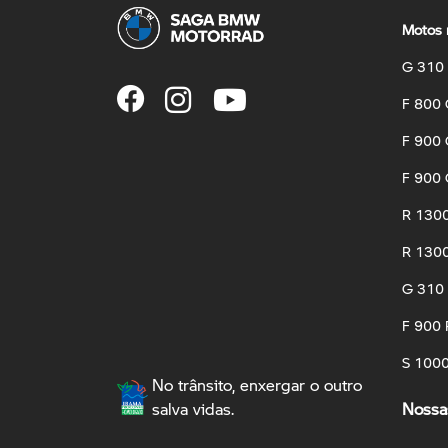
Motos 
G 310
F 800
F 900
F 900 
R 130
R 1300
G 310
F 900 
S 100
No trânsito, enxergar o outro
salva vidas.
Nossas