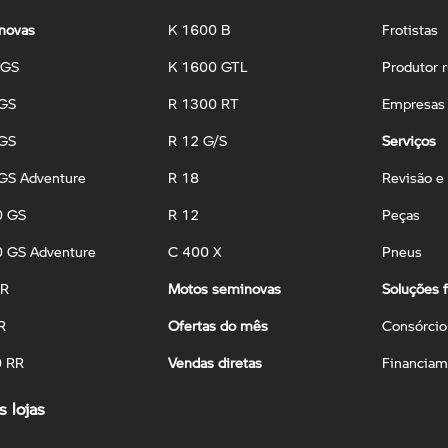
novas
K 1600 B
Frotistas
 GS
K 1600 GTL
Produtor r
 GS
R 1300 RT
Empresas 
 GS
R 12 G/S
Serviços
GS Adventure
R 18
Revisão e
0 GS
R 12
Peças
 GS Adventure
C 400 X
Pneus
 R
Motos seminovas
Soluções f
R
Ofertas do mês
Consórcio
0 RR
Vendas diretas
Financiam
 lojas