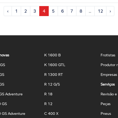
‹
1
2
3
4
5
6
7
8
...
12
›
novas
K 1600 B
Frotistas
 GS
K 1600 GTL
Produtor r
 GS
R 1300 RT
Empresas 
 GS
R 12 G/S
Serviços
GS Adventure
R 18
Revisão e
0 GS
R 12
Peças
 GS Adventure
C 400 X
Pneus