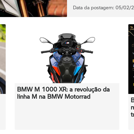
Data da postagem: 05/02/
BMW M 1000 XR: a revolução da
linha M na BMW Motorrad
B
m
t