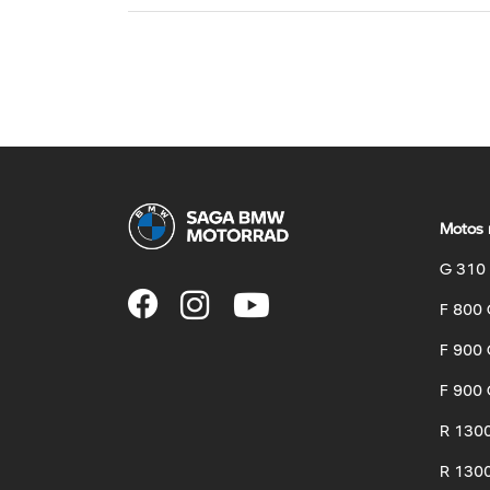
Motos 
G 310
F 800
F 900
F 900 
R 130
R 1300