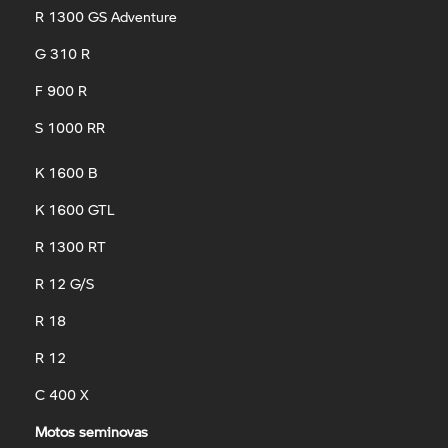
R 1300 GS Adventure
G 310 R
F 900 R
S 1000 RR
K 1600 B
K 1600 GTL
R 1300 RT
R 12 G/S
R 18
R 12
C 400 X
Motos seminovas