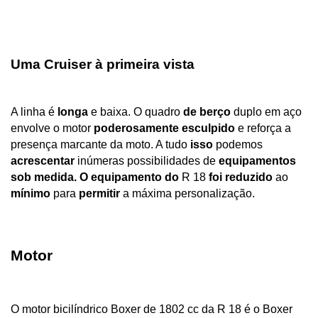
Uma Cruiser à primeira vista
A linha é 
longa
 e baixa. O quadro 
de berço
 duplo em aço 
envolve o motor 
poderosamente esculpido
 e reforça a 
presença marcante da moto. A tudo 
isso
 podemos 
acrescentar
 inúmeras possibilidades de 
equipamentos 
sob medida. O equipamento do
 R 18 
foi reduzido
 ao 
mínimo
 para 
permitir
 a máxima personalização.
Motor 
O motor bicilíndrico Boxer de 1802 cc da R 18 é o Boxer 