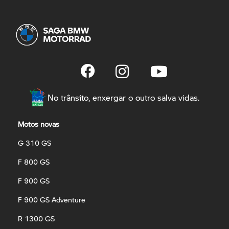
No trânsito, enxergar o outro salva vidas.
Motos novas
G 310 GS
F 800 GS
F 900 GS
F 900 GS Adventure
R 1300 GS