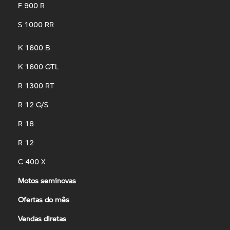
F 900 R
S 1000 RR
K 1600 B
K 1600 GTL
R 1300 RT
R 12 G/S
R 18
R 12
C 400 X
Motos seminovas
Ofertas do mês
Vendas diretas